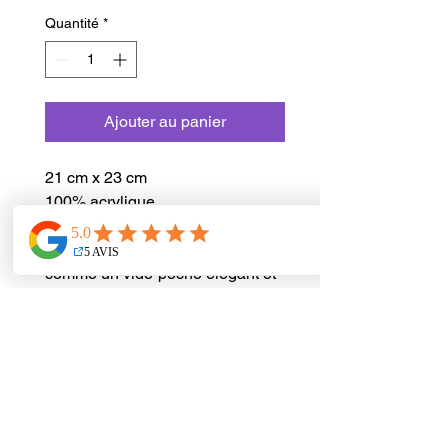
Quantité
*
Ajouter au panier
21 cm x 23 cm
100% acrylique
Un objet de décoration polyvalent
et unique, à poser sur une table
comme un vide-poche élégant et
pratique, ou à accrocher au mur
comme élément textile original.
Chaque pièce est unique.
Tapis Therapy
Besoin d'aide ?
Informations légales