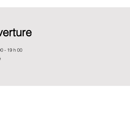
verture
0 - 19 h 00
é